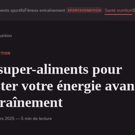
ents sportifs
Fitness entraînement
Santé nutrition
S
trition
ITION
super-aliments pour
ter votre énergie avan
traînement
s 2025 — 5 min de lecture