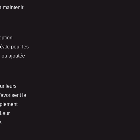
à maintenir
option
déale pour les
 ou ajoutée
ur leurs
favorisent la
mplement
 Leur
s