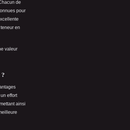
. Chacun de
 connues pour
excellente
 teneur en
ne valeur
 ?
vantages
 un effort
mettant ainsi
meilleure