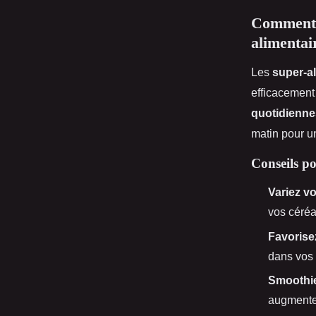
Comment i
alimentai
Les
super-a
efficacement
quotidienne
matin pour u
Conseils po
Variez vo
vos céréa
Favorisez
dans vos
Smoothie
augmenter