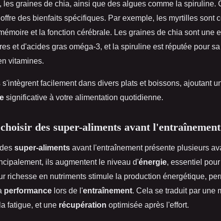
i, les graines de chia, ainsi que des algues comme la spiruline
offre des bienfaits spécifiques. Par exemple, les myrtilles sont
mémoire et la fonction cérébrale. Les graines de chia sont une 
res et d'acides gras oméga-3, et la spiruline est réputée pour sa
en vitamines.
s'intègrent facilement dans divers plats et boissons, ajoutant u
le
significative à votre alimentation quotidienne.
choisir des super-aliments avant l'entraînement
 des
super-aliments
avant l'entraînement présente plusieurs a
ncipalement, ils augmentent le niveau d'
énergie
, essentiel pour
r richesse en nutriments stimule la production énergétique, per
la
performance
lors de l'
entraînement
. Cela se traduit par une 
la fatigue, et une
récupération
optimisée après l'effort.