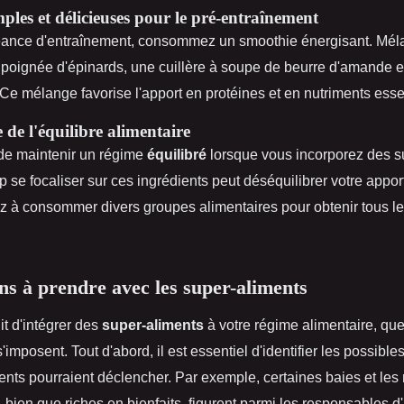
mples et délicieuses pour le pré-entraînement
éance d'entraînement, consommez un smoothie énergisant. Mé
poignée d'épinards, une cuillère à soupe de beurre d'amande et
 Ce mélange favorise l'apport en protéines et en nutriments esse
de l'équilibre alimentaire
l de maintenir un régime
équilibré
lorsque vous incorporez des s
p se focaliser sur ces ingrédients peut déséquilibrer votre apport
lez à consommer divers groupes alimentaires pour obtenir tous l
ns à prendre avec les super-aliments
git d'intégrer des
super-aliments
à votre régime alimentaire, qu
'imposent. Tout d'abord, il est essentiel d'identifier les possible
ents pourraient déclencher. Par exemple, certaines baies et les
, bien que riches en bienfaits, figurent parmi les responsables d'