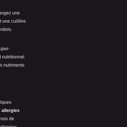
langez une
 une cuillère
ntiels.
uper-
 nutritionnel
es nutriments
elques
s
allergies
 noix de
allergies