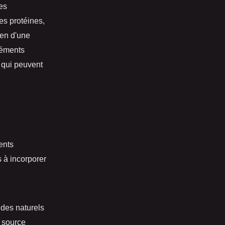
es
es protéines,
ien d'une
léments
e qui peuvent
ents
s à incorporer
ides naturels
e source