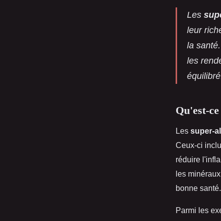
Les
sup
leur ric
la santé
les rend
équilibré
Qu'est-ce
Les
super-a
Ceux-ci inclu
réduire l'inf
les minéraux
bonne santé.
Parmi les e