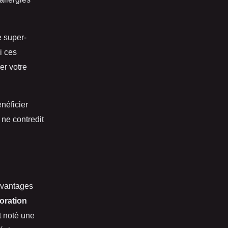
e super-
i ces
er votre
énéficier
 ne contredit
avantages
oration
t noté une