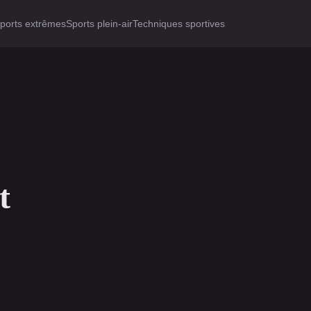
ports extrêmes
Sports plein-air
Techniques sportives
t