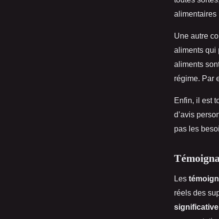
alimentaires 
Une autre co
aliments qui 
aliments sont
régime. Par e
Enfin, il est
d’avis person
pas les besoi
Témoignag
Les
témoig
réels des su
significative