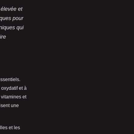
 élevée et
iques pour
niques qui
ire
ssentiels.
 oxydatif et à
 vitamines et
isent une
les et les