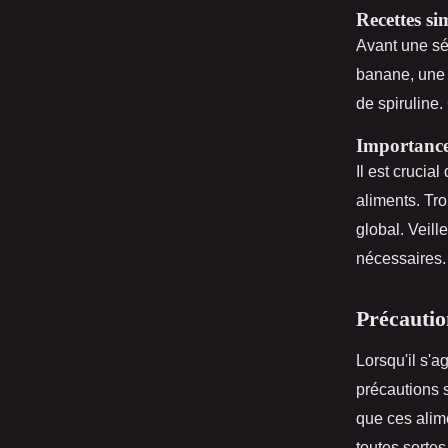
Recettes si
Avant une s
banane, une 
de spiruline.
Importance 
Il est crucia
aliments. Tro
global. Veil
nécessaires.
Précautio
Lorsqu'il s'a
précautions s
que ces alim
toutes sortes