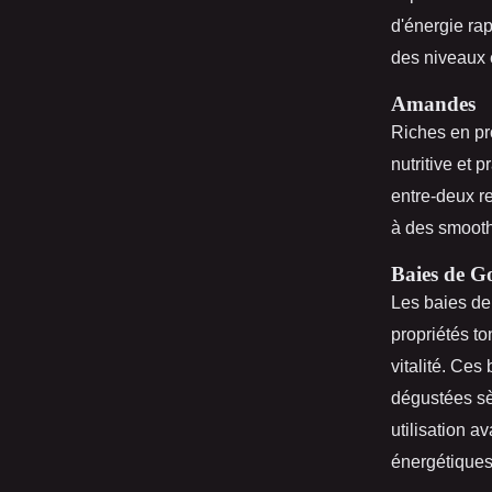
d'énergie ra
des niveaux é
Amandes
Riches en pro
nutritive et 
entre-deux r
à des smooth
Baies de Go
Les baies de
propriétés to
vitalité. Ces
dégustées sè
utilisation 
énergétiques