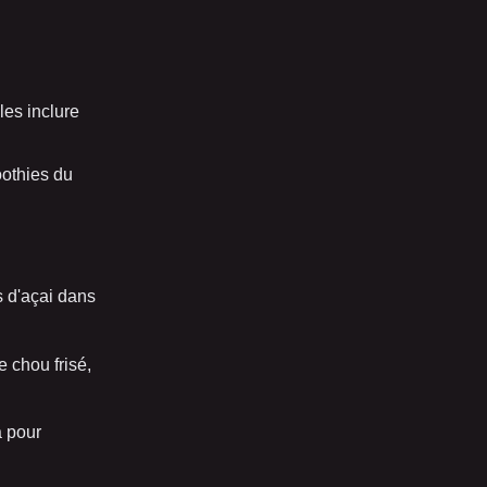
les inclure
oothies du
s d'açai dans
e chou frisé,
a pour